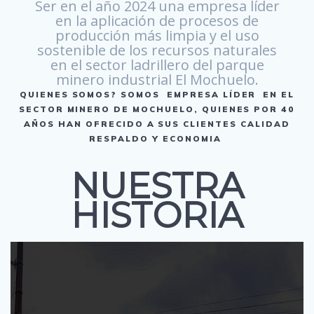
Ser en el año 2024 una empresa líder
en la aplicación de procesos de
producción más limpia y el uso
sostenible de los recursos naturales
en el sector ladrillero del parque
minero industrial El Mochuelo.
QUIENES SOMOS? SOMOS EMPRESA LÍDER EN EL
SECTOR MINERO DE MOCHUELO, QUIENES POR 40
AÑOS HAN OFRECIDO A SUS CLIENTES CALIDAD
RESPALDO Y ECONOMIA
NUESTRA
HISTORIA